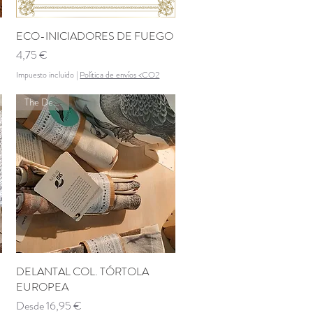
ECO-INICIADORES DE FUEGO
Vista rápida
Precio
4,75 €
Impuesto incluido
|
Política de envíos <CO2
The Desman
DELANTAL COL. TÓRTOLA
Vista rápida
EUROPEA
Precio de oferta
Desde
16,95 €