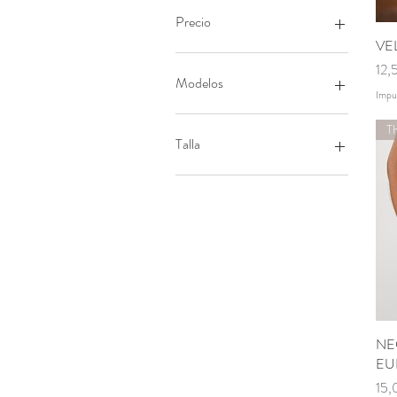
Precio
VE
Pre
12,
4 €
185 €
Modelos
Impu
Flor dehesa
Grullas
Talla
Quercus
ADULTO
INFANTIL
NE
EU
Pre
15,