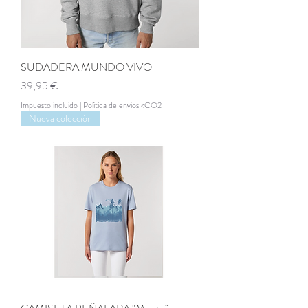
SUDADERA MUNDO VIVO
Precio
39,95 €
Impuesto incluido
|
Política de envíos <CO2
Nueva colección