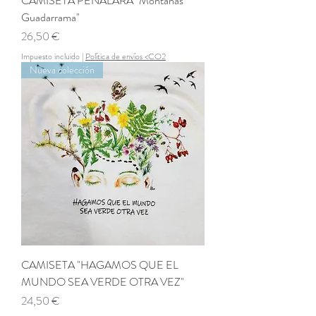
CAMISETA PEÑALARA "Montañas
Guadarrama"
Precio
26,50 €
Impuesto incluido
|
Política de envíos <CO2
Nueva colección
CAMISETA "HAGAMOS QUE EL
MUNDO SEA VERDE OTRA VEZ"
Precio
24,50 €