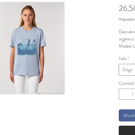
26,5
Impuesto 
Descubre
orgánic
Modelo 
Nuestra l
Talla
*
Guadarram
Guadarra
Elegir
nuestro c
naturalez
Cantidad
Dibujo or
Montnatu
Descubre
Añadir
nuestra t