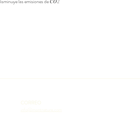
isminuye las emisiones de 𝐶𝑂2 
CORREO
info@montnature.com