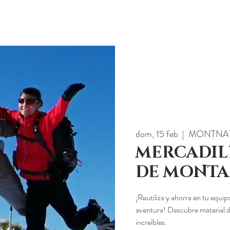
EDITORIAL
TIENDA
.
ESPACIO RASCAFRÍA
dom, 15 feb
  |  
MONTNA
MERCADIL
DE MONTA
¡Reutiliza y ahorra en tu equi
aventura! Descubre material 
increíbles.