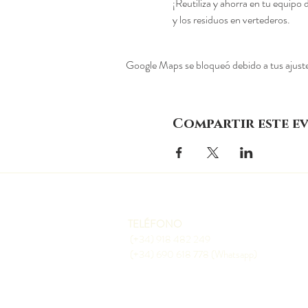
¡Reutiliza y ahorra en tu equipo
y los residuos en vertederos.
Google Maps se bloqueó debido a tus ajustes
Compartir este e
TELÉFONO
(+34) 918 482 249
(+34) 690 618 778 (Whatsapp)