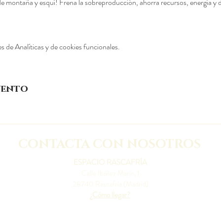
 de montaña y esquí! Frena la sobreproducción, ahorra recursos, energía y d
 de Analíticas y de cookies funcionales.
vento
CONTACTA CON NOSOTROS
ESPACIO RASCAFRÍA
Calle Ibáñez Marín, 1
28740 Rascafría (Madrid)
¿Cómo llegar?