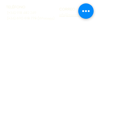
TELÉFONO
CORREO
(+34)
918 482 249
info@montnature.com
(+34)
690 618 778
(Whatsapp)
TÉRMINOS Y CONDICIONES
COMPRAS 100% SEGURAS