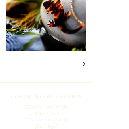
CONTACTA CON NOSOTROS
ESPACIO RASCAFRÍA
Calle Ibáñez Marín, 1
28740 Rascafría (Madrid)
¿Cómo llegar?