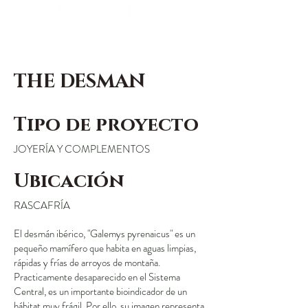
THE DESMAN
Tipo de proyecto
JOYERÍA Y COMPLEMENTOS
Ubicación
RASCAFRÍA
El desmán ibérico, "Galemys pyrenaicus" es un
pequeño mamífero que habita en aguas limpias,
rápidas y frías de arroyos de montaña.
Practicamente desaparecido en el Sistema
Central, es un importante bioindicador de un
hábitat muy frágil. Por ello, su imagen representa